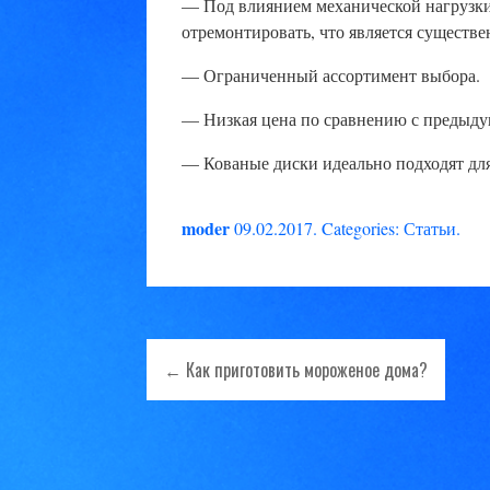
— Под влиянием механической нагрузки 
отремонтировать, что является сущест
— Ограниченный ассортимент выбора.
— Низкая цена по сравнению с предыд
— Кованые диски идеально подходят для
moder
09.02.2017
.
Categories:
Статьи
.
← Как приготовить мороженое дома?
Навигация
по
записям