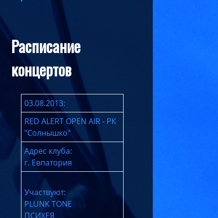
Расписание
концертов
03.08.2013:
RED ALERT OPEN AIR - РК
"Солнышко"
Адрес клуба:
г. Евпатория
Участвуют:
PLUNK TONE
ПСИХЕЯ