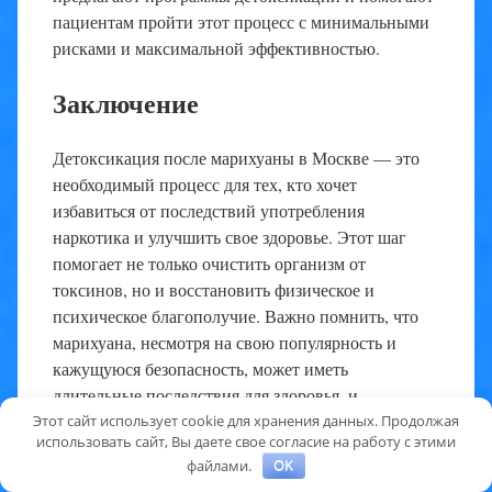
пациентам пройти этот процесс с минимальными
рисками и максимальной эффективностью.
Заключение
Детоксикация после марихуаны в Москве — это
необходимый процесс для тех, кто хочет
избавиться от последствий употребления
наркотика и улучшить свое здоровье. Этот шаг
помогает не только очистить организм от
токсинов, но и восстановить физическое и
психическое благополучие. Важно помнить, что
марихуана, несмотря на свою популярность и
кажущуюся безопасность, может иметь
длительные последствия для здоровья, и
своевременная детоксикация — это важный шаг
Этот сайт использует cookie для хранения данных. Продолжая
использовать сайт, Вы даете свое согласие на работу с этими
на пути к выздоровлению.
файлами.
OK
Источник:
detox112.ru