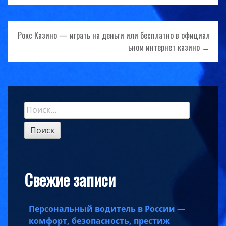
по
записям
Рокс Казино — играть на деньги или бесплатно в официал
ьном интернет казино →
Найти:
Sidebar
Свежие записи
Персональный водитель в России —
комфорт, безопасность, престиж