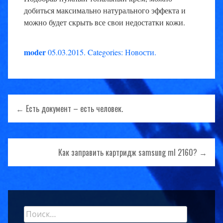
добиться максимально натурального эффекта и
можно будет скрыть все свои недостатки кожи.
moder
05.03.2015
.
Categories:
Новости
.
Навигация
← Есть документ – есть человек.
по
записям
Как заправить картридж samsung ml 2160? →
Найти:
Sidebar