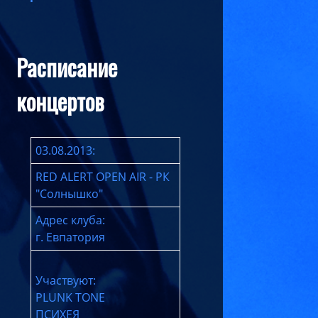
Расписание
концертов
03.08.2013:
RED ALERT OPEN AIR - РК
"Солнышко"
Адрес клуба:
г. Евпатория
Участвуют:
PLUNK TONE
ПСИХЕЯ