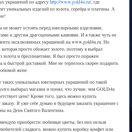
ых украшений по адресу
http://www.gold4u.ru/
, где
нт уникальных изделий из золота, серебра и платины. А
ие!
а не может устоять перед ювелирными изделиями,
ами и другим драгоценными камнями. И я также чуть не
мента эксклюзивных украшений на www.gold4u.ru. Но
 которая просто обожает золото, поэтому я выбрал
из золота и бриллиантами. Я был просто поражен
 и быстрой доставкой. Мне не терпелось скорее подарить
юбимой жене.
те таких уникальных ювелирных украшений по такой
 долго выбирал магазин и понял, что лучше, чем GOLD4u
ветствует цене! Кроме того, здесь можно купить
заказу. Я уже себе думаю в будущем заказать украшение с
ны на День Святого Валентина.
омендую приобрести любимые цветы, без них нельзя
 любителей сладкого, можно купить коробку конфет или