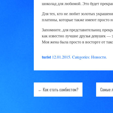
шоколад для любимой. Это будет прекра
Для тех, кто не любит золотых украшени
платины, которые также имеют просто 
Запомните, для представительниц прек
как известно лучшие друзья девушек — 
Моя жена была просто в восторге от так
turist
12.01.2015
.
Categories:
Новости
.
← Как стать самбистом?
Самые 
Навигация
по
записям