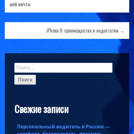
шей мечты
по
записям
iPhone 8: преимущества и недостатки →
Найти:
Sidebar
Свежие записи
Персональный водитель в России —
комфорт, безопасность, престиж