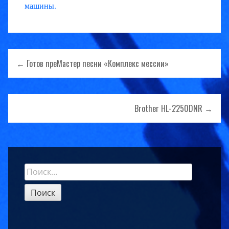
машины
.
Навигация
← Готов преМастер песни «Комплекс мессии»
по
записям
Brother HL-2250DNR →
Найти:
Sidebar