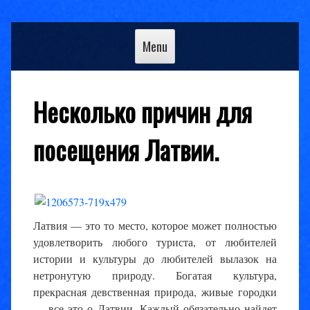
Skip
to
Menu
content
Несколько причин для
посещения Латвии.
Латвия — это то место, которое может полностью
удовлетворить любого туриста, от любителей
истории и культуры до любителей вылазок на
нетронутую природу. Богатая культура,
прекрасная девственная природа, живые городки
— все это о Латвии. Каждый обязательно найдет