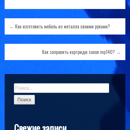
Навигация
← Как изготовить мебель из металла своими руками?
по
записям
Как заправить картридж canon mp140? →
Найти:
Sidebar
Свежие записи