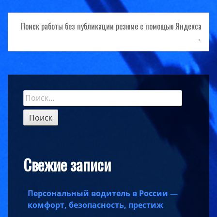
записям
Поиск работы без публикации резюме с помощью Яндекса
→
Найти:
Sidebar
Свежие записи
Персональный водитель в России —
комфорт, безопасность, престиж