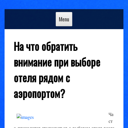
Skip
to
Menu
content
На что обратить
внимание при выборе
отеля рядом с
аэропортом?
Ча
ст
о приходится сталкиваться с выбором отеля возле