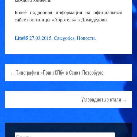
Более подробная информация на официальном
сайте гостиницы «Аэротель» в Домодедово.
Lito85
27.03.2015
.
Categories:
Новости
.
Навигация
← Типография «ПринтСПб» в Санкт-Петербурге.
по
записям
Углеродистые стали →
Найти: