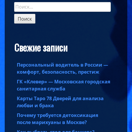
Найти:
Sidebar
Свежие записи
Персональный водитель в России —
комфорт, безопасность, престиж
ГК «Клевер» — Московская городская
санитарная служба
Карты Таро 78 Дверей для анализа
любви и брака
Почему требуется детоксикация
после марихуаны в Москве?
Как выбрать стол для банкета?