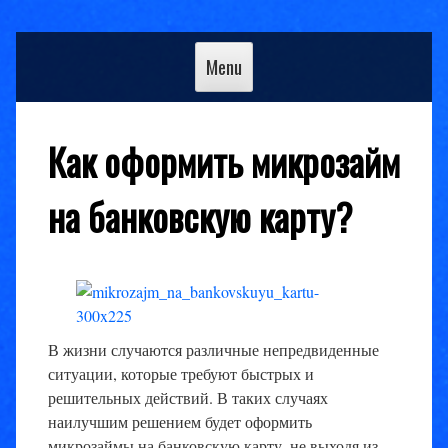
Skip
to
Menu
content
Как оформить микрозайм
на банковскую карту?
В жизни случаются различные непредвиденные
ситуации, которые требуют быстрых и
решительных действий. В таких случаях
наилучшим решением будет оформить
микрозаймы на банковскую карту, не выходя из