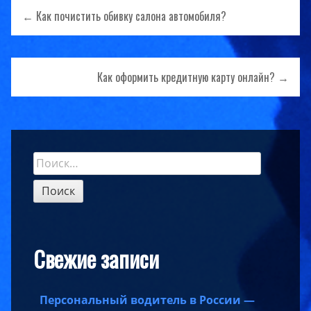
Навигация
← Как почистить обивку салона автомобиля?
по
записям
Как оформить кредитную карту онлайн? →
Найти:
Sidebar
Свежие записи
Персональный водитель в России —