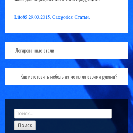
Lito85
29.03.2015
.
Categories:
Статьи
.
Навигация
← Легированные стали
по
записям
Как изготовить мебель из металла своими руками? →
Найти:
Sidebar