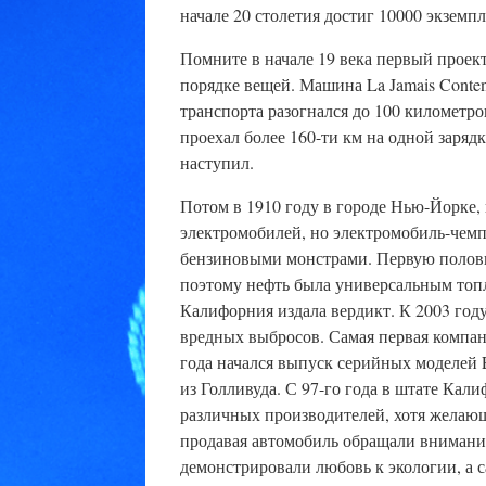
начале 20 столетия достиг 10000 экзем
Помните в начале 19 века первый проек
порядке вещей. Машина La Jamais Conten
транспорта разогнался до 100 километров
проехал более 160-ти км на одной зарядк
наступил.
Потом в 1910 году в городе Нью-Йорке,
электромобилей, но электромобиль-чем
бензиновыми монстрами. Первую полови
поэтому нефть была универсальным топли
Калифорния издала вердикт. К 2003 го
вредных выбросов. Самая первая компания
года начался выпуск серийных моделей 
из Голливуда. С 97-го года в штате Кал
различных производителей, хотя желаю
продавая автомобиль обращали внимание
демонстрировали любовь к экологии, а