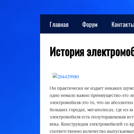
Skip
Главная
Форум
Контакт
to
content
История электромо
Он практически не издает никаких шумов
одно немало важно преимущество-это ле
электромобиля-это то, что он абсолютн
больших городах, мегаполисах, где из-з
электромобиля есть полуторавековая ист
века. Конструкция электромобилей со в
соответственно количество выпускаемы