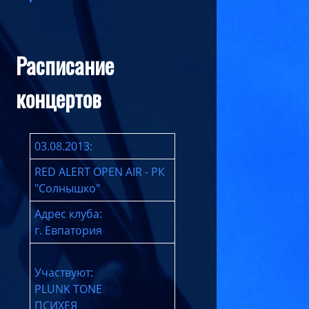
Расписание
концертов
03.08.2013:
RED ALERT OPEN AIR - РК
"Солнышко"
Адрес клуба:
г. Евпатория
Участвуют:
PLUNK TONE
ПСИХЕЯ