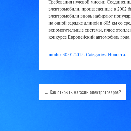
Требования нулевой миссии Соединенн
электромобили, произведенные в 2002 б
электромобили вновь набирают популярн
на одной зарядке длиной в 605 км со сре
вспомогательные системы, плюс отоплен
конкурсе Европейский автомобиль года.
moder
30.01.2015
.
Categories:
Новости
.
← Как открыть магазин электротоваров?
Навигация
по
записям