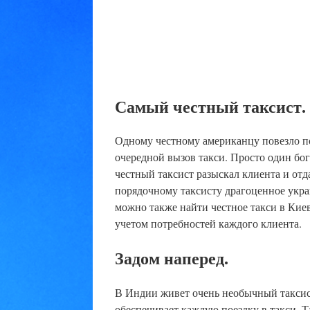
Самый честный таксист.
Одному честному американцу повезло пол
очередной вызов такси. Просто один бо
честный таксист разыскал клиента и отд
порядочному таксисту драгоценное укра
можно также найти честное такси в Кие
учетом потребностей каждого клиента.
Задом наперед.
В Индии живет очень необычный таксис
обеспечивает каждую поездку в такси. 