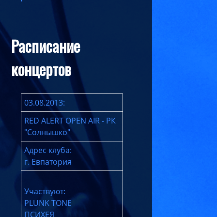
Расписание
концертов
03.08.2013:
RED ALERT OPEN AIR - РК
"Солнышко"
Адрес клуба:
г. Евпатория
Участвуют:
PLUNK TONE
ПСИХЕЯ