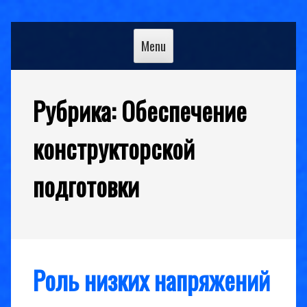
Skip
to
Menu
content
Рубрика:
Обеспечение
конструкторской
подготовки
Роль низких напряжений