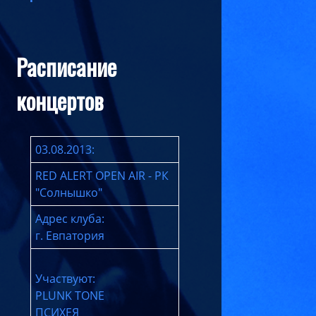
Расписание
концертов
03.08.2013:
RED ALERT OPEN AIR - РК
"Солнышко"
Адрес клуба:
г. Евпатория
Участвуют:
PLUNK TONE
ПСИХЕЯ