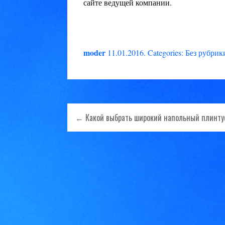
сайте ведущей компании.
moder
11.01.2016
.
Categories:
Без рубрик
← Какой выбрать широкий напольный плинту
Навигация
по
записям