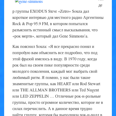
де
р группы EXODUS Steve «Zetro» Souza дал
короткое интервью для местного радио Аргентины
Rock & Pop 95.9 FM, в котором попытался
разъяснить истинный смысл высказывания, что
«рок мертв», который дал Gene Simmons’а.
Как пояснил Souza: «Я все прекрасно понял и
попробую вам объяснить все подробно, что под
этой фразой имелось в виду. В 1970 году, когда
рок был на своем пике популярности среди
молодого поколения, каждый мог выбрать свой
любимый ритм. Я помню, у нас были такие
знаменитые группы, как HEART или Rod Stewart
или THE ALLMAN BROTHERS или Ted Nugent
или LED ZEPPELIN … Отличные рок-н-рольные
группы, просто огромное количество, которое не в
силах перечислить. А в данное время трудно
найти группу, которая бы выполняла рок-н-ролл в