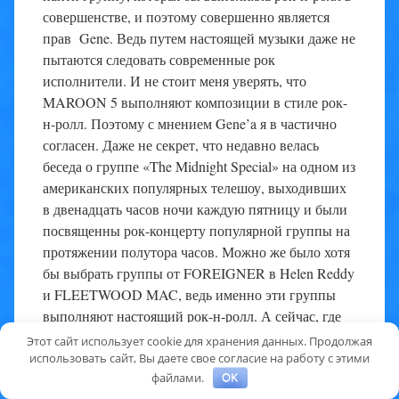
совершенстве, и поэтому совершенно является
прав Gene. Ведь путем настоящей музыки даже не
пытаются следовать современные рок ​​
исполнители. И не стоит меня уверять, что
MAROON 5 выполняют композиции в стиле рок-
н-ролл. Поэтому с мнением Gene’a я в частично
согласен. Даже не секрет, что недавно велась
беседа о группе «The Midnight Special» на одном из
американских популярных телешоу, выходивших
в двенадцать часов ночи каждую пятницу и были
посвященны рок-концерту популярной группы на
протяжении полутора часов. Можно же было хотя
бы выбрать группы от FOREIGNER в Helen Reddy
и FLEETWOOD MAC, ведь именно эти группы
выполняют настоящий рок-н-ролл. А сейчас, где
искать рок-н-ролл? Может, именно вы мне
Этот сайт использует cookie для хранения данных. Продолжая
подскажете? А точно это — хеви-​​металле. Потому
использовать сайт, Вы даете свое согласие на работу с этими
файлами.
OK
что нашим поклонникам верными остались только